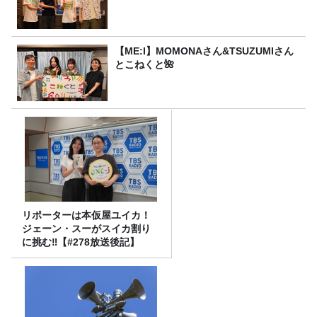
【ME:I】MOMONAさん&TSUZUMIさん
とこねくと🌺
リポーターは本仮屋ユイカ！
ジェーン・スーがスイカ割り
に挑む‼【#278放送後記】