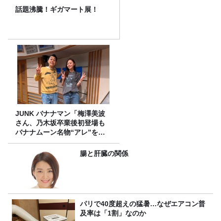
話題沸騰！ギガマート展！
JUNK バナナマン「梅澤美波
さん、乃木坂卒業後初登場も
バナナムーン名物“アレ”を喰
らう」
腸と肝臓の関係
パリで40度超えの猛暑…なぜエアコン普
及率は「1割」なのか