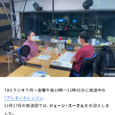
お知らせ
イベント・グッズ
YouTube
会社情報
TBSラジオで月～金曜午後10時～11時55分に放送中の
「アシタノカレッジ」
。
12月17日の放送回では、
ジェーン・スーさん
をお迎えしま
した。