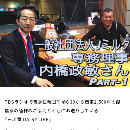
お知らせ
イベント・グッズ
YouTube
会社情報
TBSラジオで毎週日曜日午前6:30から関東2,500戸の酪
農家の皆様のご協力とともにお送りしている
『石川實 DAIRY LIFE』。