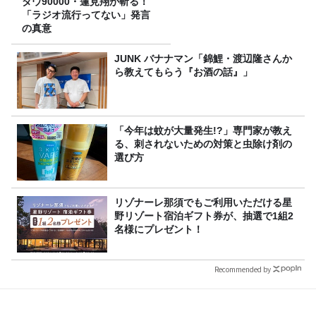
ダウ90000・蓮見翔が斬る！
「ラジオ流行ってない」発言
の真意
JUNK バナナマン「錦鯉・渡辺隆さんか
ら教えてもらう『お酒の話』」
「今年は蚊が大量発生!?」専門家が教え
る、刺されないための対策と虫除け剤の
選び方
リゾナーレ那須でもご利用いただける星
野リゾート宿泊ギフト券が、抽選で1組2
名様にプレゼント！
Recommended by