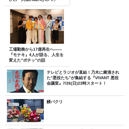
工場勤務から17億再生へ——
『モナキ』4人が語る、人生を
変えた“ポチッ”の話
テレビとラジオが直結！乃木に粛清され
た“悪役たち”が集結する『VIVANT 悪役
会議室』7/26(日)23時スタート！
鰻パクリ