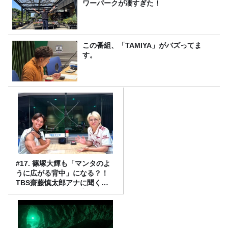
ワーパークが凄すぎた！
この番組、「TAMIYA」がバズってま
す。
#17. 篠塚大輝も「マンタのよ
うに広がる背中」になる？！
TBS齋藤慎太郎アナに聞くメ
ンズフィジークの魅力！！