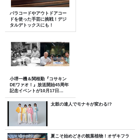
パラコードやアウトドアコー
ドを使った手芸に挑戦！デジ
タルデトックスにも！
小堺一機＆関根勤『コサキン
DEワァオ！』放送開始45周年
記念イベントが10月17日
（土）に開催決定！本日より
FC先行受付スタート！
太鼓の達人でモナキが変わる!?
夏こそ始めどきの観葉植物！オザキフラ