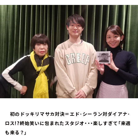
お知らせ
イベント・グッズ
YouTube
会社情報
初のドッキリマサカ対決＝エド･シーラン対ダイアナ･
ロス!?終始笑いに包まれたスタジオ・・・楽しすぎて「来週
も来る？」