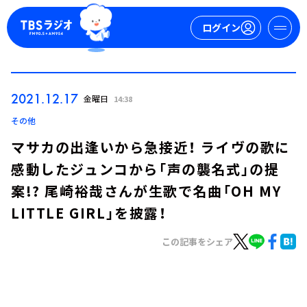
ログイン
マイページ
2021.12.17
金曜日
14:38
新規会員登録
ログイン
その他
マサカの出逢いから急接近！ ライヴの歌に
感動したジュンコから「声の襲名式」の提
案!? 尾崎裕哉さんが生歌で名曲「OH MY
LITTLE GIRL」を披露！
この記事をシェア
今日の番組表
週間番組表
トピックス
TBS Podcast