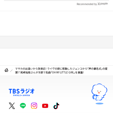
Recommended by
マサカの出逢いから急接近！ ライヴの歌に感動したジュンコから「声の襲名式」の提
案!? 尾崎裕哉さんが生歌で名曲「OH MY LITTLE GIRL」を披露！