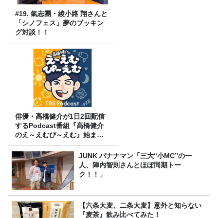
#19. 氣志團・綾小路 翔さんと
「シノフェス」夢のブッキン
グ対談！！
俳優・高橋健介が1日2回配信
するPodcast番組『高橋健介
のえ～えむぴ～えむ』始まり
ます
JUNK バナナマン「三大“小MC”の一
人、陣内智則さんとほぼ同期トー
ク！！」
【六条大麦、二条大麦】意外と知らない
『麦茶』飲み比べてみた！