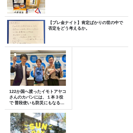
【プレ金ナイト】肯定ばかりの世の中で
否定をどう考えるか。
122か国へ渡ったイモトアヤコ
さんのカバンには、１本３役
で 普段使いも防災にもなる最
強の棒が入っていた！