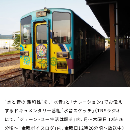
お知らせ
イベント・グッズ
YouTube
会社情報
“水と音の 親和性”を、「水音」と「ナレーション」でお伝え
するドキュメンタリー番組「水音スケッチ」（TBSラジオ
にて、「ジェーン・スー生活は踊る」内、月～木曜日 12時26
分頃～「金曜ボイスログ」内、金曜日12時26分頃～放送中）