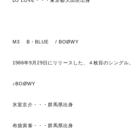
DJ LOVE
・・・東京都大田区出身
M3
B
・
BLUE
/ BOØWY
1986
年
9
月
29
日にリリースした、４枚目のシングル。
♪
BOØWY
氷室京介・・・群馬県出身
布袋寅泰・・・群馬県出身