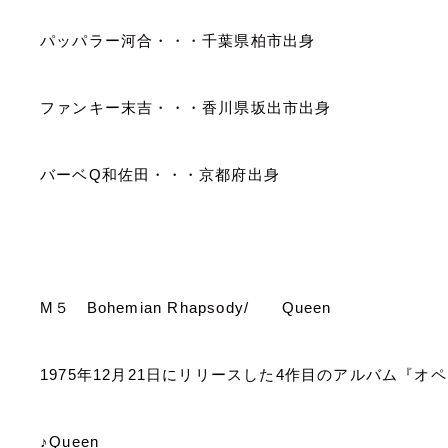
パッパラー河合・・・千葉県柏市出身
ファンキー末吉・・・香川県坂出市出身
バーベ
Q
和佐田・・・京都府出身
M
５
Bohemian Rhapsody/
Queen
1975
年
12
月
21
日にリリースした
4
作目のアルバム『オペ
♪
Queen