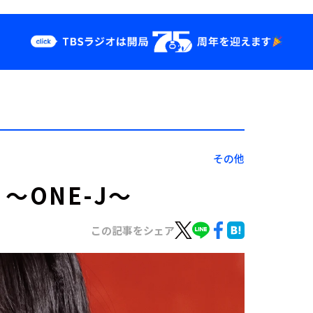
クス
イベント・グッ
ズ
st
YouTube
せ
会社情報
その他
 ～ONE-J～
この記事をシェア