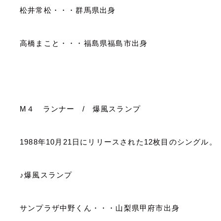
松井常松・・・群馬県出身
高橋まこと・・・福島県福島市出身
M
４ ランナー
/
爆風スランプ
1988
年
10
月
21
日にリリースされた
12
枚目のシングル。
♪爆風スランプ
サンプラザ中野くん・・・山梨県甲府市出身