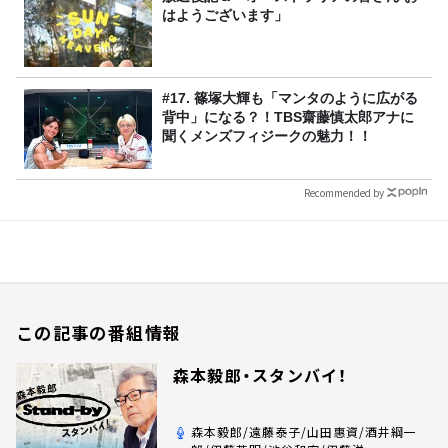
はようございます」
#17. 篠塚大輝も「マンタのように広がる
背中」になる？！TBS齋藤慎太郎アナに
聞くメンズフィジークの魅力！！
Recommended by
この記事の番組情報
森本毅郎・スタンバイ！
森本毅郎/遠藤泰子/山田惠資/酒井綱一