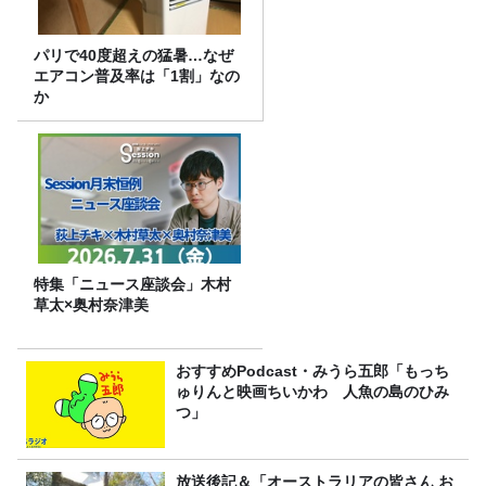
パリで40度超えの猛暑…なぜ
エアコン普及率は「1割」なの
か
特集「ニュース座談会」木村
草太×奥村奈津美
おすすめPodcast・みうら五郎「もっち
ゅりんと映画ちいかわ 人魚の島のひみ
つ」
放送後記＆「オーストラリアの皆さん お