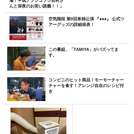
場！平成ノブシコブシ吉村さ
んと深夜のお笑い談義！！」
空気階段 第9回単独公演 『●●●』 公式ツ
アーグッズの詳細発表！
この番組、「TAMIYA」がバズってま
す。
コンビニのヒット商品！モーモーチャー
チャーを食す！アレンジ自在のレシピ付
き