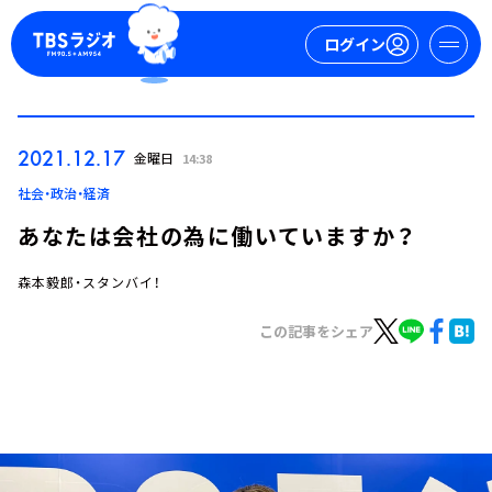
ログイン
マイページ
2021.12.17
金曜日
14:38
新規会員登録
ログイン
社会・政治・経済
あなたは会社の為に働いていますか？
森本毅郎・スタンバイ！
この記事をシェア
今日の番組表
週間番組表
トピックス
TBS Podcast