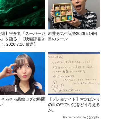
後編】宇多丸『スーパーガ
岩井勇気生誕祭2026 514回
ル』を語る！【映画評書き
目のターン！
し 2026.7.16 放送】
69 そろそろ愚痴ログの時間
【プレ金ナイト】肯定ばかり
も～。
の世の中で否定をどう考える
か。
Recommended by