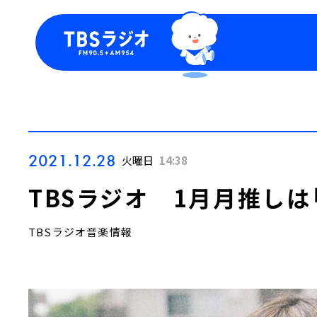
今日の番組表
トピッ
週間番組表
TBS
Podca
お知ら
2021.12.28
火曜日
14:38
TBSラジオ 1月月推しは
TBSラジオ音楽情報