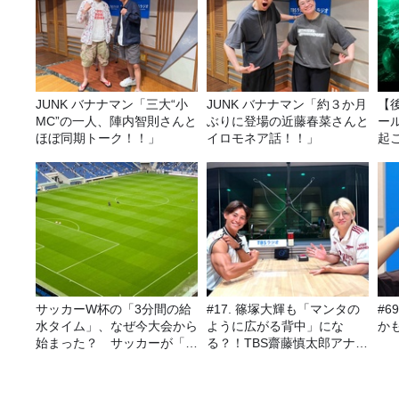
JUNK バナナマン「三大“小
JUNK バナナマン「約３か月
【
MC”の一人、陣内智則さんと
ぶりに登場の近藤春菜さんと
ー
ほぼ同期トーク！！」
イロモネア話！！」
起こ
サッカーW杯の「3分間の給
#17. 篠塚大輝も「マンタの
#
水タイム」、なぜ今大会から
ように広がる背中」にな
か
始まった？ サッカーが「お
る？！TBS齋藤慎太郎アナに
金」に変わる仕組み
聞くメンズフィジークの魅
力！！