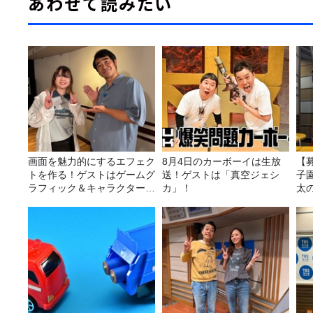
あわせて読みたい
画面を魅力的にするエフェク
8月4日のカーボーイは生放
【
トを作る！ゲストはゲームグ
送！ゲストは「真空ジェシ
子園
ラフィック＆キャラクター専
カ」！
太
攻の遠藤里桜さん！