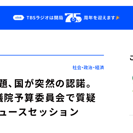
クス
イベント・グッ
ズ
st
YouTube
せ
会社情報
社会・政治・経済
題、国が突然の認諾。
議院予算委員会で質疑
ュースセッション