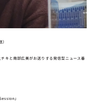
送）
家・荻上チキと南部広美がお送りする発信型ニュース番
ession」