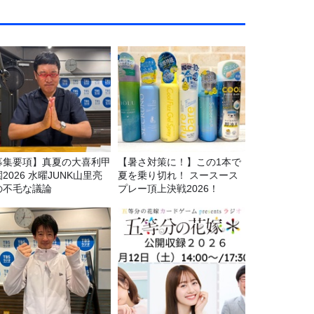
募集要項】真夏の大喜利甲
【暑さ対策に！】この1本で
2026 水曜JUNK山里亮
夏を乗り切れ！ スースース
の不毛な議論
プレー頂上決戦2026！