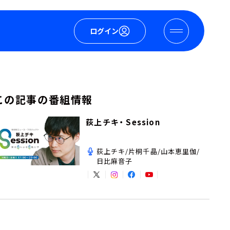
ログイン
この記事の番組情報
荻上チキ・ Session
荻上チキ/片桐千晶/山本恵里伽/
日比麻音子