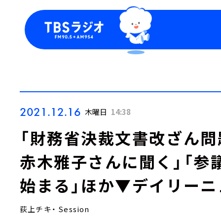
今日の番組表
トピッ
週間番組表
TBS
Podca
お知ら
2021.12.16
木曜日
14:38
「財務省決裁文書改ざん問
赤木雅子さんに聞く」「参
始まる」ほか▼デイリーニ
荻上チキ・ Session