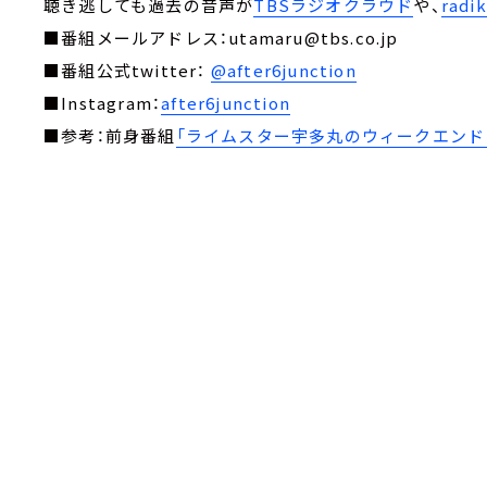
聴き逃しても過去の音声が
TBSラジオクラウド
や、
rad
■番組メールアドレス：utamaru@tbs.co.jp
■番組公式twitter：
@after6junction
■Instagram：
after6junction
■参考：前身番組
「ライムスター宇多丸のウィークエンド・