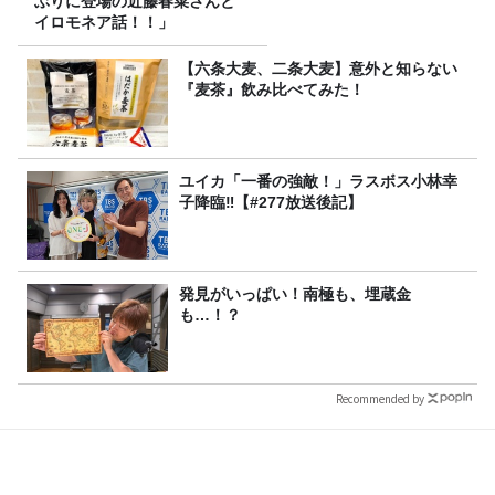
ぶりに登場の近藤春菜さんと
イロモネア話！！」
【六条大麦、二条大麦】意外と知らない
『麦茶』飲み比べてみた！
ユイカ「一番の強敵！」ラスボス小林幸
子降臨‼【#277放送後記】
発見がいっぱい！南極も、埋蔵金
も…！？
Recommended by