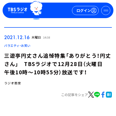
ログイン
マイページ
2021.12.16
木曜日
14:38
新規会員登録
ログイン
バラエティ・お笑い
三遊亭円丈さん追悼特集「ありがとう！円丈
さん」 TBSラジオで12月28日（火曜日
午後10時～10時55分）放送です！
ラジオ寄席
今日の番組表
この記事をシェア
週間番組表
トピックス
TBS Podcast