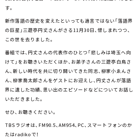
す。
新作落語の歴史を変えたといっても過言ではない「落語界
の巨星」三遊亭円丈さんがさる11月30日、惜しまれつつ、
この世を去りました。
番組では、円丈さんの代表作のひとつ「悲しみは埼玉へ向
けて」をお聴きいただくほか、お弟子さんの三遊亭白鳥さ
ん、新しい時代を共に切り開いてきた同志、柳家小ゑんさ
ん、柳家喬太郎さんをゲストにお迎えし、円丈さんが落語
界に遺した功績、思い出のエピソードなどについてお話し
いただきました。
せひ、お聴きください。
TBSラジオは、FM90.5、AM954、PC、スマートフォンのか
たはradikoで！