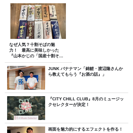
なぜ人気？十割そばの魅
力！ 最高に美味しかった
『山本かじの「国産十割そ
ば」』とは？【十割そば10種
食べ比べ】
JUNK バナナマン「錦鯉・渡辺隆さんか
ら教えてもらう『お酒の話』」
『CITY CHILL CLUB』8月のミュージッ
クセレクターが決定！
画面を魅力的にするエフェクトを作る！