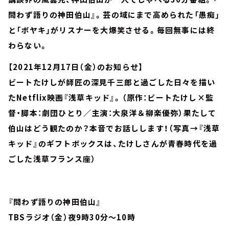
問わず語りの神田伯山』。芸の域にまで高められた「愚痴」
と「ボヤキ」がリスナーを大爆笑させる。毎回無事には終
わらない。
【2021年12月17日（金）のお知らせ】
ビートたけしが師匠の深見千三郎と過ごした日々を描い
たNetflix映画『浅草キッド』。（原作：ビートたけし×監
督・脚本：劇団ひとり／主演：大泉洋＆柳楽優弥）果たして
伯山はどう観たのか？本音でお話しします！（写真→『浅草
キッド』のギフトボックスは、たけしさんが青春時代を過
ごした浅草フランス座）
『問わず語りの神田伯山』
TBSラジオ（金）夜9時30分～10時