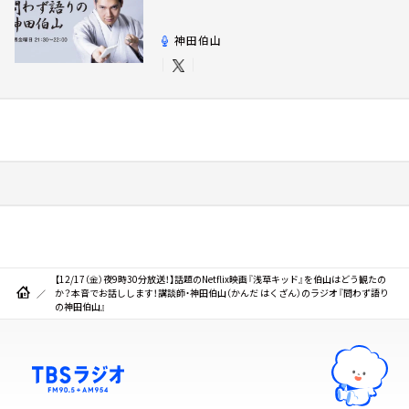
神田伯山
【12/17（金）夜9時30分放送！】話題のNetflix映画『浅草キッド』を伯山はどう観たの
か？本音でお話しします！講談師・神田伯山（かんだ はくざん）のラジオ『問わず語り
の神田伯山』