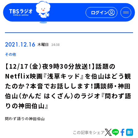
ログイン
マイページ
2021.12.16
木曜日
14:38
新規会員登録
ログイン
その他
【12/17（金）夜9時30分放送！】話題の
Netflix映画『浅草キッド』を伯山はどう観
たのか？本音でお話しします！講談師・神田
伯山（かんだ はくざん）のラジオ『問わず語
りの神田伯山』
今日の番組表
週間番組表
問わず語りの神田伯山
トピックス
この記事をシェア
TBS Podcast