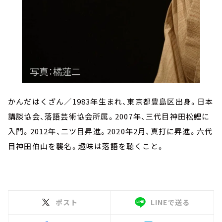
かんだはくざん／1983年生まれ、東京都豊島区出身。日本
講談協会、落語芸術協会所属。2007年、三代目神田松鯉に
入門。2012年、二ツ目昇進。2020年2月、真打に昇進。六代
目神田伯山を襲名。趣味は落語を聴くこと。
ポスト
LINEで送る