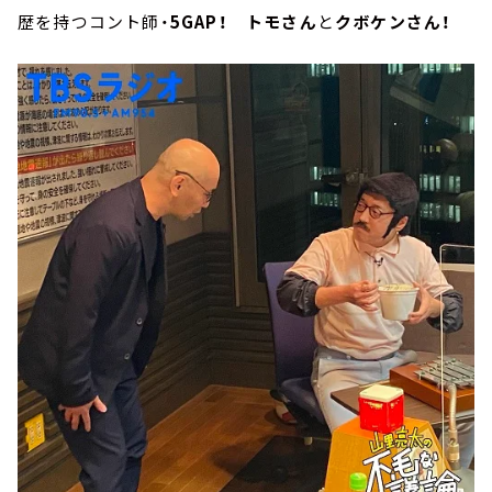
歴を持つコント師・
5GAP！ トモさん
と
クボケンさん！