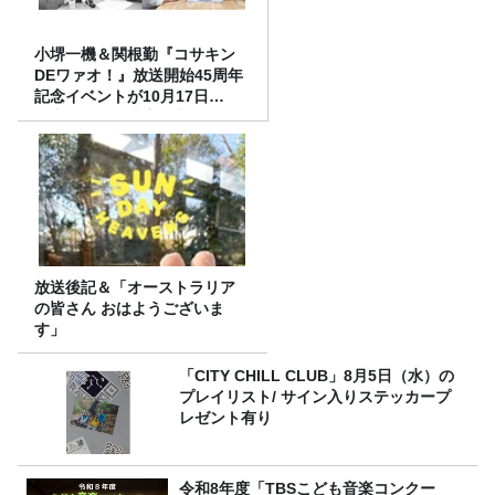
小堺一機＆関根勤『コサキン
DEワァオ！』放送開始45周年
記念イベントが10月17日
（土）に開催決定！本日より
FC先行受付スタート！
放送後記＆「オーストラリア
の皆さん おはようございま
す」
「CITY CHILL CLUB」8月5日（水）の
プレイリスト/ サイン入りステッカープ
レゼント有り
令和8年度「TBSこども音楽コンクー