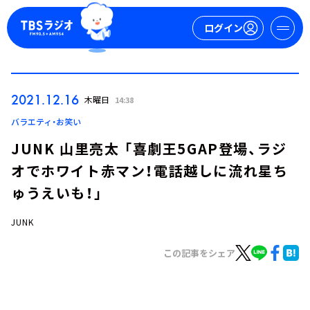
ログイン
マイページ
2021.12.16
木曜日
14:38
新規会員登録
ログイン
バラエティ・お笑い
JUNK 山里亮太 「喜劇王5GAP登場、ラジ
オでホワイト赤マン！電話越しに流れ星ち
ゅうえいも！」
JUNK
今日の番組表
この記事をシェア
週間番組表
トピックス
TBS Podcast