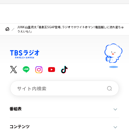
JUNK 山里亮太 「喜劇王5GAP登場、ラジオでホワイト赤マン！電話越しに流れ星ちゅ
うえいも！」
番組表
コンテンツ