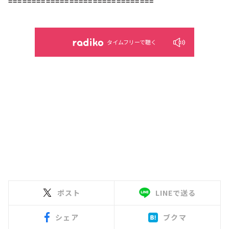
===============================
タイムフリーで聴く
ポスト
LINEで送る
シェア
ブクマ