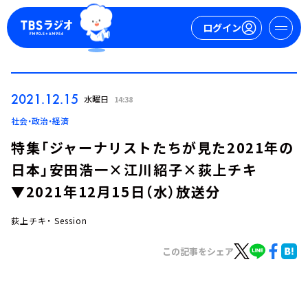
ログイン
マイページ
2021.12.15
水曜日
14:38
新規会員登録
ログイン
社会・政治・経済
特集「ジャーナリストたちが見た2021年の
日本」安田浩一×江川紹子×荻上チキ
▼2021年12月15日（水）放送分
荻上チキ・ Session
今日の番組表
この記事をシェア
週間番組表
トピックス
TBS Podcast