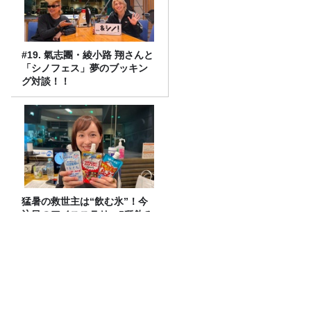
#19. 氣志團・綾小路 翔さんと
「シノフェス」夢のブッキン
グ対談！！
猛暑の救世主は“飲む氷”！今
注目のアイススラリー5種飲み
比べ
なぜ人気？十割そばの魅力！ 最高に美
味しかった『山本かじの「国産十割そ
ば」』とは？【十割そば10種食べ比べ】