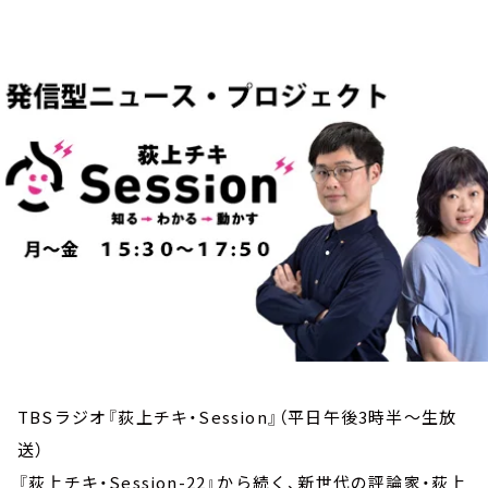
お知らせ
イベント・グッズ
YouTube
会社情報
TBSラジオ『荻上チキ・Session』（平日午後3時半～生放
送）
『荻上チキ・Session-22』から続く、新世代の評論家・荻上