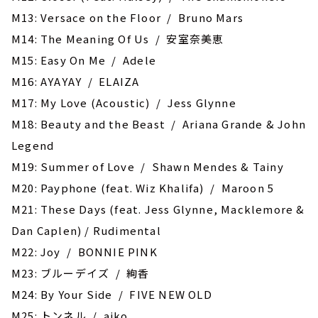
M13: Versace on the Floor / Bruno Mars
M14: The Meaning Of Us / 安室奈美恵
M15: Easy On Me / Adele
M16: AYAYAY / ELAIZA
M17: My Love (Acoustic) / Jess Glynne
M18: Beauty and the Beast / Ariana Grande & John
Legend
M19: Summer of Love / Shawn Mendes & Tainy
M20: Payphone (feat. Wiz Khalifa) / Maroon 5
M21: These Days (feat. Jess Glynne, Macklemore &
Dan Caplen) / Rudimental
M22: Joy / BONNIE PINK
M23: ブルーデイズ / 絢香
M24: By Your Side / FIVE NEW OLD
M25: トンネル / aiko