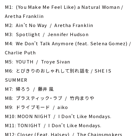
M1: (You Make Me Feel Like) a Natural Woman /
Aretha Franklin
M2: Ain't No Way / Aretha Franklin
M3: Spotlight / Jennifer Hudson
M4: We Don't Talk Anymore (feat. Selena Gomez) /
Charlie Puth
M5: YOUTH / Troye Sivan
M6: とびきりのおしゃれして別れ話を / SHE IS
SUMMER
M7: 帰ろう / 藤井 風
M8: プラスティック・ラブ / 竹内まりや
M9: ドライブモード / aiko
M10: MOON NIGHT / I Don't Like Mondays.
M11: TONIGHT / I Don't Like Mondays.
M12: Closer (Feat. Halsey) / The Chainsmokers