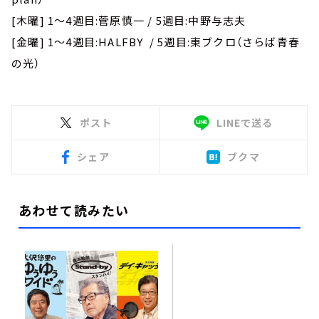
[木曜] 1～4週目:菅原慎一 / 5週目:中野与志夫
[金曜] 1～4週目:HALFBY / 5週目:東ブクロ（さらば青春
の光）
ポスト
LINEで送る
シェア
ブクマ
あわせて読みたい