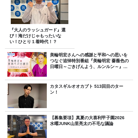
『大人のラッシュガード』選
び！海だけじゃもったいな
い！ひとり１着時代！？
美輪明宏さんへの感謝と平和への思いを
つなぐ追悼特別番組『美輪明宏 薔薇色の
日曜日～ごきげんよう、ルンルン～』
8/9（日）16時放送
カタスギルオオカブト 513回目のター
ン！
【募集要項】真夏の大喜利甲子園2026
水曜JUNK山里亮太の不毛な議論