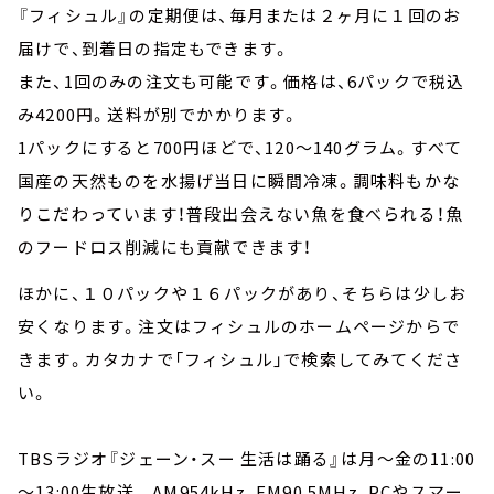
『フィシュル』の定期便は、毎月または２ヶ月に１回のお
届けで、到着日の指定もできます。
また、1回のみの注文も可能です。価格は、6パックで税込
み4200円。送料が別でかかります。
1パックにすると700円ほどで、120～140グラム。すべて
国産の天然ものを水揚げ当日に瞬間冷凍。調味料もかな
りこだわっています！普段出会えない魚を食べられる！魚
のフードロス削減にも貢献できます！
ほかに、１０パックや１６パックがあり、そちらは少しお
安くなります。注文はフィシュルのホームページからで
きます。カタカナで「フィシュル」で検索してみてくださ
い。
TBSラジオ『ジェーン・スー 生活は踊る』は月～金の11:00
～13:00生放送。 AM954kHz、FM90.5MHz、PCやスマー