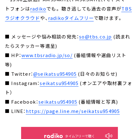
トフォンは
radiko
でも。 聴き逃しても過去の音声が
TBS
ラジオクラウド
や、
radikoタイムフリー
で聴けます。
■ メッセージや悩み相談の宛先：
so@tbs.co.jp
(読まれ
たらステッカー等進呈)
■ HP：
www.tbsradio.jp/so/
(番組情報や選曲リスト
等)
■ Twitter：
@seikatsu954905
(日々のお知らせ)
■ Instagram：
seikatsu954905
(オンエアや取材裏フォ
ト）
■ Facebook：
seikatsu954905
(番組情報と写真)
■ LINE：
https://page.line.me/seikatsu954905
タイムフリーで聴く