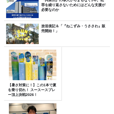
『拘禁刑』の導入からまもなく1年。犯
罪を繰り返さないためにはどんな支援が
必要なのか
放送後記＆「『ねこずみ・うささわ』販
売開始！」
【暑さ対策に！】この1本で夏
を乗り切れ！ スースースプレ
ー頂上決戦2026！