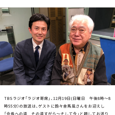
お知らせ
イベント・グッズ
YouTube
会社情報
TBSラジオ「ラジオ寄席」、12月19日(日曜日 午後8時～8
時55分）の放送は、ゲストに鈴々舎馬風さんをお迎えし
「会長への道 その道すがら～そして今」と題してお送り