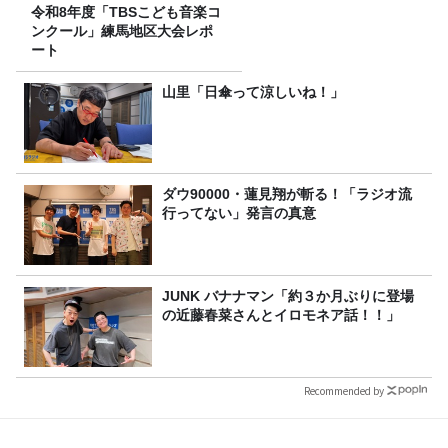
令和8年度「TBSこども音楽コ
ンクール」練馬地区大会レポ
ート
山里「日傘って涼しいね！」
ダウ90000・蓮見翔が斬る！「ラジオ流
行ってない」発言の真意
JUNK バナナマン「約３か月ぶりに登場
の近藤春菜さんとイロモネア話！！」
Recommended by