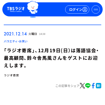
ログイン
マイページ
2021.12.14
火曜日
14:38
新規会員登録
ログイン
バラエティ・お笑い
「ラジオ寄席」、12月19日(日）は落語協会・
最高顧問、鈴々舎馬風さんをゲストにお迎
えします。
ラジオ寄席
今日の番組表
この記事をシェア
週間番組表
トピックス
TBS Podcast