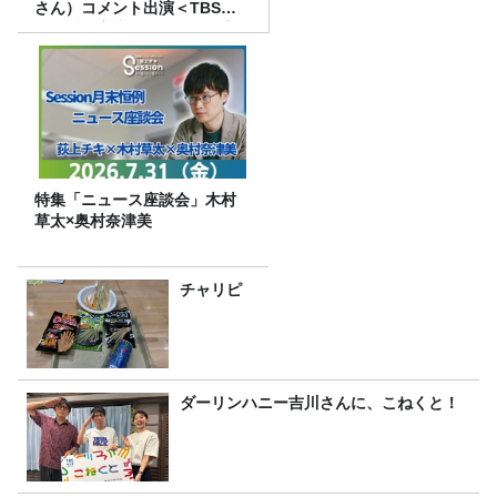
さん）コメント出演＜TBSラ
ジオ番組審議会からのご報告
＞
特集「ニュース座談会」木村
草太×奥村奈津美
チャリピ
ダーリンハニー吉川さんに、こねくと！