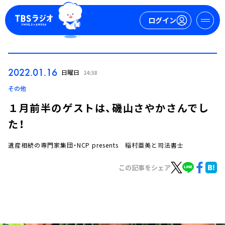
ログイン
マイページ
2022.01.16
日曜日
14:38
新規会員登録
ログイン
その他
１月前半のゲストは、磯山さやかさんでし
た！
遺産相続の専門家集団・NCP presents 稲村亜美と司法書士
この記事をシェア
今日の番組表
週間番組表
トピックス
TBS Podcast