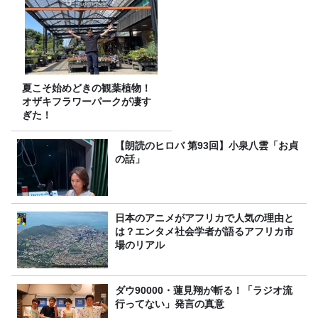
夏こそ始めどきの観葉植物！
オザキフラワーパークが凄す
ぎた！
【朗読のヒロバ 第93回】小泉八雲「お貞
の話」
日本のアニメがアフリカで人気の理由と
は？エンタメ社会学者が語るアフリカ市
場のリアル
ダウ90000・蓮見翔が斬る！「ラジオ流
行ってない」発言の真意