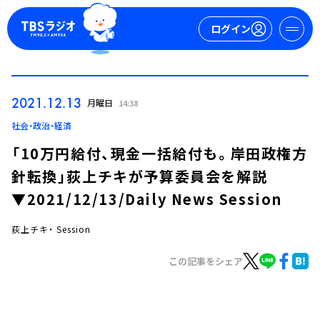
ログイン
マイページ
2021.12.13
月曜日
14:38
新規会員登録
ログイン
社会・政治・経済
「10万円給付、現金一括給付も。岸田政権方
針転換」荻上チキが予算委員会を解説
▼2021/12/13/Daily News Session
荻上チキ・ Session
今日の番組表
この記事をシェア
週間番組表
トピックス
TBS Podcast