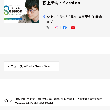
荻上チキ・ Session
荻上チキ/片桐千晶/山本恵里伽/日比麻
音子
# ニュース＝Daily News Session
「10万円給付、現金一括給付も。岸田政権方針転換」荻上チキが予算委員会を解説
▼2021/12/13/Daily News Session