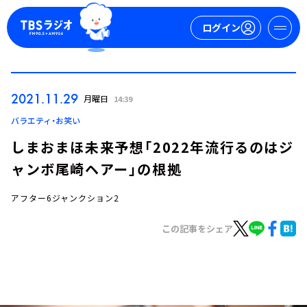
ログイン
マイページ
2021.11.29
月曜日
14:39
新規会員登録
ログイン
バラエティ・お笑い
しまおまほ未来予想「2022年流行るのはジ
ャンボ尾崎ヘアー」の根拠
アフター6ジャンクション2
この記事をシェア
今日の番組表
週間番組表
トピックス
TBS Podcast