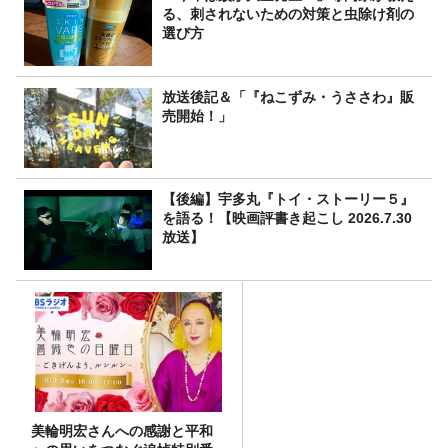
る、刺されないための対策と虫除け剤の
選び方
放送後記＆「『ねこずみ・うささわ』販
売開始！」
【後編】宇多丸『トイ・ストーリー５』
を語る！【映画評書き起こし 2026.7.30
放送】
美輪明宏さんへの感謝と平和