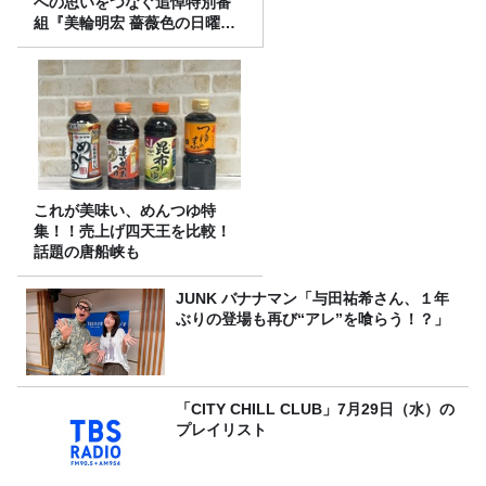
への思いをつなぐ追悼特別番
組『美輪明宏 薔薇色の日曜日
～ごきげんよう、ルンルン
～』8/9（日）16時放送
これが美味い、めんつゆ特
集！！売上げ四天王を比較！
話題の唐船峡も
JUNK バナナマン「与田祐希さん、１年
ぶりの登場も再び“アレ”を喰らう！？」
「CITY CHILL CLUB」7月29日（水）の
プレイリスト