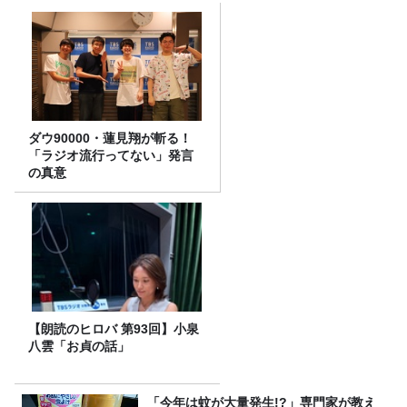
ダウ90000・蓮見翔が斬る！
「ラジオ流行ってない」発言
の真意
【朗読のヒロバ 第93回】小泉
八雲「お貞の話」
「今年は蚊が大量発生!?」専門家が教え