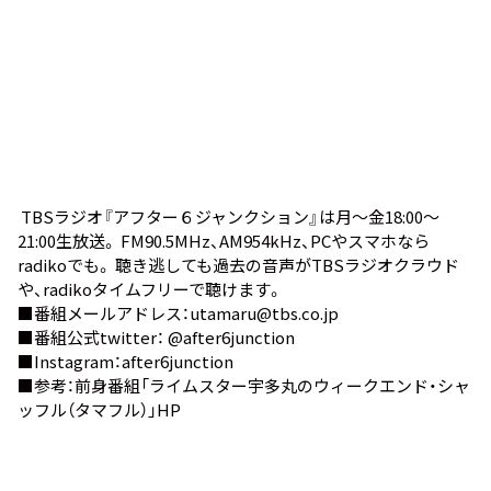
TBSラジオ『アフター６ジャンクション』は月～金18:00～
21:00生放送。 FM90.5MHz、AM954kHz、PCやスマホなら
radiko
でも。 聴き逃しても過去の音声が
TBSラジオクラウド
や、
radikoタイムフリー
で聴けます。
■番組メールアドレス：utamaru@tbs.co.jp
■番組公式twitter：
@after6junction
■Instagram：
after6junction
■参考：前身番組
「ライムスター宇多丸のウィークエンド・シャ
ッフル（タマフル）」HP