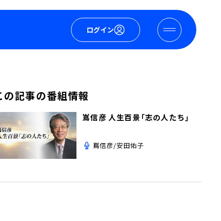
ログイン
この記事の番組情報
嶌信彦 人生百景「志の人たち」
嶌信彦/安田佑子