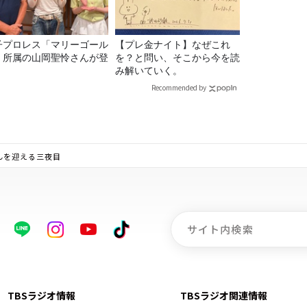
子プロレス「マリーゴール
【プレ金ナイト】なぜこれ
」所属の山岡聖怜さんが登
を？と問い、そこから今を読
！
み解いていく。
Recommended by
んを迎える三夜目
TBSラジオ情報
TBSラジオ関連情報