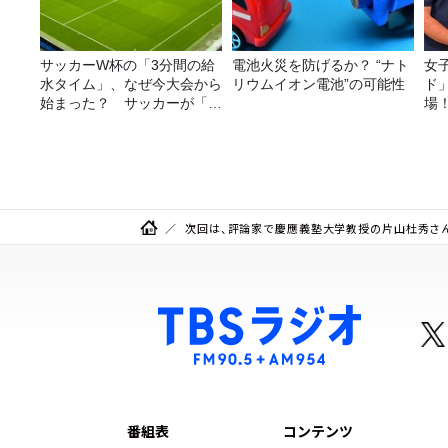
サッカーW杯の「3分間の給
電池火災を防げるか？ “ナト
女
水タイム」、なぜ今大会から
リウムイオン電池”の可能性
ド
始まった？ サッカーが「お
場
金」に変わる仕組み
次回は、評論家で慶應義塾大学教授の片山杜秀さ
番組表
コンテンツ