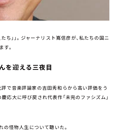
人たち」」。ジャーナリスト嶌信彦が、私たちの国ニ
ます。
んを迎える三夜目
批評で音楽評論家の吉田秀和らから高い評価をう
の慶応大に呼び戻され代表作「未完のファシズム」
ざれの怪物人生について聴いた。