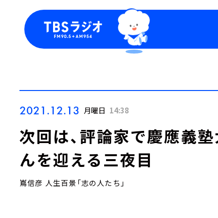
今日の番組表
トピッ
週間番組表
TBS
Podca
お知ら
2021.12.13
月曜日
14:38
次回は、評論家で慶應義塾
んを迎える三夜目
嶌信彦 人生百景「志の人たち」