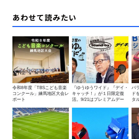
あわせて読みたい
令和8年度「TBSこども音楽
『ゆうゆうワイド』『デイ・
パ
コンクール」練馬地区大会レ
キャッチ！』が１日限定復
ド
ポート
活。9/21はプレミアムデー
タ