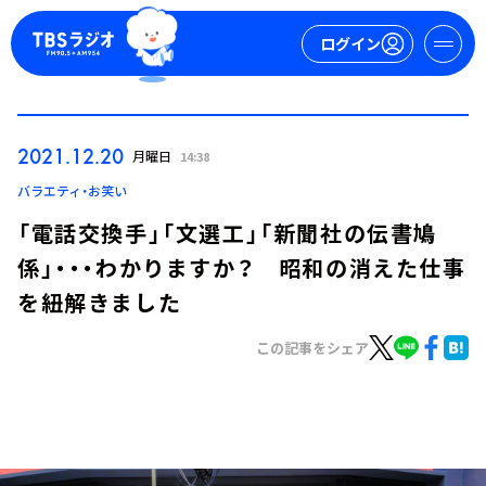
ログイン
マイページ
2021.12.20
月曜日
14:38
新規会員登録
ログイン
バラエティ・お笑い
「電話交換手」「文選工」「新聞社の伝書鳩
係」・・・わかりますか？ 昭和の消えた仕事
を紐解きました
この記事をシェア
今日の番組表
週間番組表
トピックス
TBS Podcast