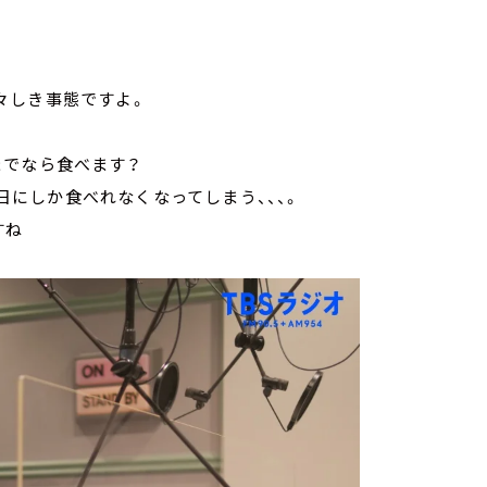
々しき事態ですよ。
までなら食べます？
生日にしか食べれなくなってしまう、、、。
すね