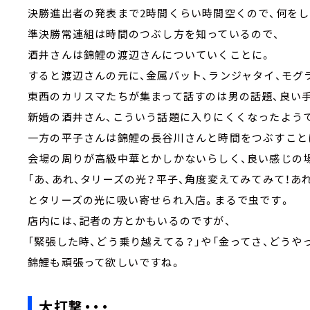
決勝進出者の発表まで2時間くらい時間空くので、何をし
準決勝常連組は時間のつぶし方を知っているので、
酒井さんは錦鯉の渡辺さんについていくことに。
すると渡辺さんの元に、金属バット、ランジャタイ、モグ
東西のカリスマたちが集まって話すのは男の話題、良い
新婚の酒井さん、こういう話題に入りにくくなったよう
一方の平子さんは錦鯉の長谷川さんと時間をつぶすこと
会場の周りが高級中華とかしかないらしく、良い感じの
「あ、あれ、タリーズの光？平子、角度変えてみてみて！あ
とタリーズの光に吸い寄せられ入店。まるで虫です。
店内には、記者の方とかもいるのですが、
「緊張した時、どう乗り越えてる？」や「金ってさ、どうや
錦鯉も頑張って欲しいですね。
大打撃・・・