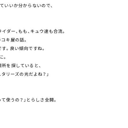
ていいか分からないので、
ライダー、もも、キュウ達も合流。
手コキ屋の話。
です。良い傾向ですね。
に。
場所を探していると、
れタリーズの光だよね？」
って使うの？」とらしさ全開。