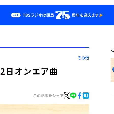
クス
イベント・グッ
ズ
st
YouTube
せ
会社情報
その他
2月12日オンエア曲
この記事をシェア