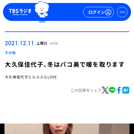
ログイン
マイページ
2021.12.11
土曜日
14:38
新規会員登録
ログイン
その他
大久保佳代子、冬はパコ美で暖を取ります
大久保佳代子とらぶぶらLOVE
この記事をシェア
今日の番組表
週間番組表
トピックス
TBS Podcast