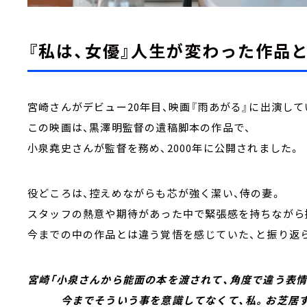
『私は、女優』人生が変わった作品
宮崎さんがデビュー20年目、映画『雨あがる』に出演し
この映画は、黒澤明監督の遺稿脚本の作品で、
小泉堯史さんが監督を務め、2000年に公開されました。
役どころは、控えめながらも芯が強く潔い、侍の妻。
スタッフの熱意や期待があった中で緊張感を持ちなが
今までの中の作品とは違う覚悟を感じていた、と振り返
宮崎「小泉さんから能面の本を渡されて、角度で違う表
今までそういう事を意識してなくて、私。お芝居す