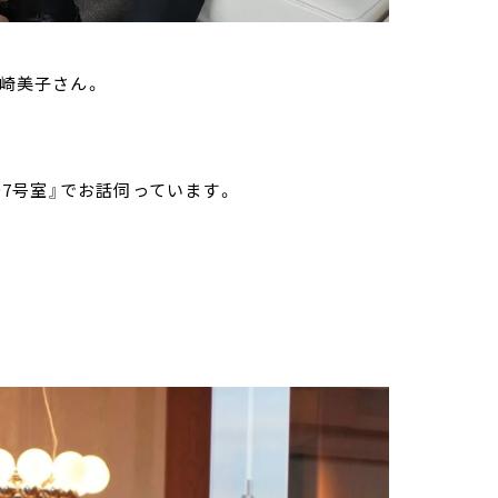
宮崎美子さん。
07号室』で
お話伺っています。