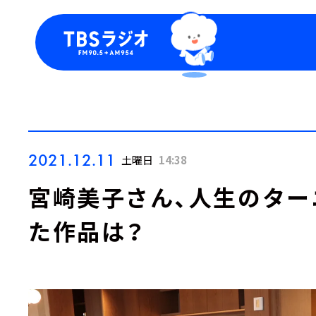
今日の番組表
トピッ
週間番組表
TBS
Podca
お知ら
2021.12.11
土曜日
14:38
宮崎美子さん、人生のター
た作品は？