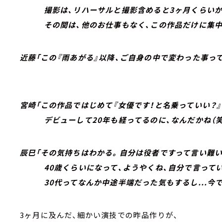
撮影は、リハーサルと撮影含めると3ヶ月くらい
その間は、他のお仕事もなく、この作品だけに集中出
近藤「この『雨あがる』以降、ご自身の中で変わった事っ
宮崎「この作品ではじめて『女優です！と名乗っていい？
デビューして20年も経ってるのに、なんだかね（笑
辰巳「その気持ちはわかる。自分は役者ですって言い難
40歳くらいになって、ようやくね、自分で言って
30代ってなんか中途半端だった気もするし...今で
3ヶ月に及んだ、細かい演技での昨品作りが、