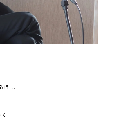
取得し、
なく