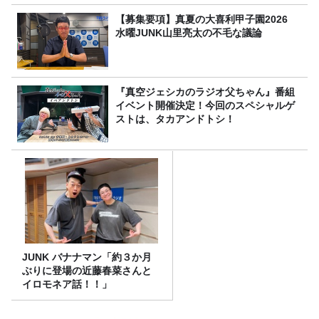
【募集要項】真夏の大喜利甲子園2026
水曜JUNK山里亮太の不毛な議論
『真空ジェシカのラジオ父ちゃん』番組
イベント開催決定！今回のスペシャルゲ
ストは、タカアンドトシ！
JUNK バナナマン「約３か月
ぶりに登場の近藤春菜さんと
イロモネア話！！」