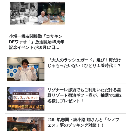
小堺一機＆関根勤『コサキン
DEワァオ！』放送開始45周年
記念イベントが10月17日
（土）に開催決定！本日より
FC先行受付スタート！
『大人のラッシュガード』選び！海だけ
じゃもったいない！ひとり１着時代！？
リゾナーレ那須でもご利用いただける星
野リゾート宿泊ギフト券が、抽選で1組2
名様にプレゼント！
#19. 氣志團・綾小路 翔さんと「シノフ
ェス」夢のブッキング対談！！