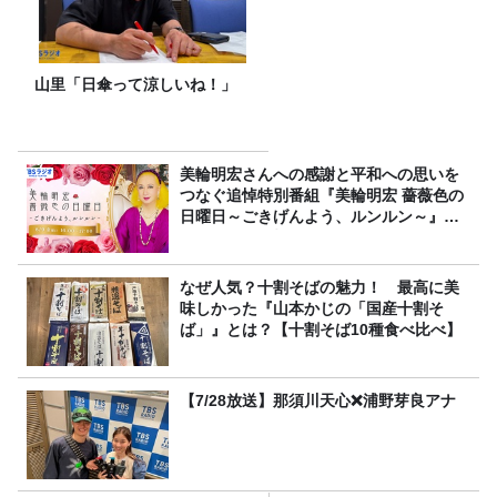
山里「日傘って涼しいね！」
美輪明宏さんへの感謝と平和への思いを
つなぐ追悼特別番組『美輪明宏 薔薇色の
日曜日～ごきげんよう、ルンルン～』
8/9（日）16時放送
なぜ人気？十割そばの魅力！ 最高に美
味しかった『山本かじの「国産十割そ
ば」』とは？【十割そば10種食べ比べ】
【7/28放送】那須川天心❌浦野芽良アナ