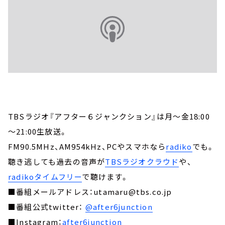
TBSラジオ『アフター６ジャンクション』は月～金18:00
～21:00生放送。
FM90.5MHz、AM954kHz、PCやスマホなら
radiko
でも。
聴き逃しても過去の音声が
TBSラジオクラウド
や、
radikoタイムフリー
で聴けます。
■番組メールアドレス：utamaru@tbs.co.jp
■番組公式twitter：
@after6junction
■Instagram：
after6junction