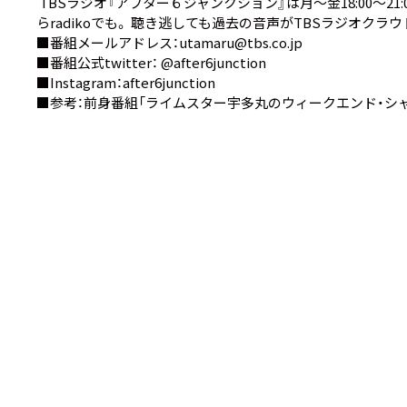
TBSラジオ『アフター６ジャンクション』は月～金18:00～21:00生
ら
radiko
でも。 聴き逃しても過去の音声が
TBSラジオクラウ
■番組メールアドレス：utamaru@tbs.co.jp
■番組公式twitter：
@after6junction
■Instagram：
after6junction
■参考：前身番組
「ライムスター宇多丸のウィークエンド・シャ