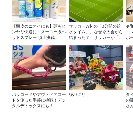
【頭皮のニオイにも】頭もヒ
サッカーW杯の「3分間の給
令
ンヤリ快適に！スースー系ヘ
水タイム」、なぜ今大会から
コ
ッドスプレー 頂上決戦
始まった？ サッカーが「お
ポ
2026！
金」に変わる仕組み
パラコードやアウトドアコー
鰻パクリ
タ
ドを使った手芸に挑戦！デジ
の
タルデトックスにも！
さ