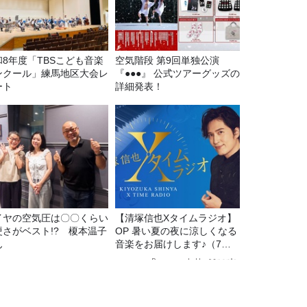
和8年度「TBSこども音楽
空気階段 第9回単独公演
ンクール」練馬地区大会レ
『●●●』 公式ツアーグッズの
ート
詳細発表！
イヤの空気圧は〇〇くらい
【清塚信也Xタイムラジオ】
硬さがベスト!? 榎本温子
OP 暑い夏の夜に涼しくなる
ん
音楽をお届けします♪（7月
31日放送分）
Recommended by