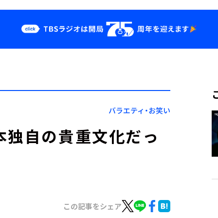
クス
イベント・グッ
ズ
st
YouTube
せ
会社情報
バラエティ・お笑い
本独自の貴重文化だっ
この記事をシェア