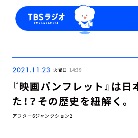
今日の番組表
トピッ
週間番組表
TBS
Podca
お知ら
2021.11.23
火曜日
14:39
『映画パンフレット』は日
た！？その歴史を紐解く。
アフター6ジャンクション2