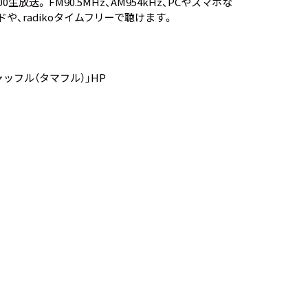
放送。 FM90.5MHz、AM954kHz、PCやスマホな
ド
や、
radikoタイムフリー
で聴けます。
ッフル（タマフル）」HP