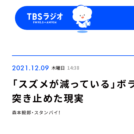
今日の番組表
トピッ
週間番組表
TBS
Podca
お知ら
2021.12.09
木曜日
14:38
「スズメが減っている」ボ
突き止めた現実
森本毅郎・スタンバイ！