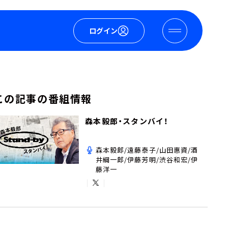
ログイン
この記事の番組情報
森本毅郎・スタンバイ！
森本毅郎/遠藤泰子/山田惠資/酒
井綱一郎/伊藤芳明/渋谷和宏/伊
藤洋一