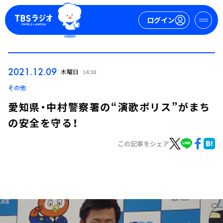
ログイン
マイページ
2021.12.09
木曜日
14:38
新規会員登録
ログイン
その他
愛知県・中村警察署の“演歌ポリス”がまち
の安全を守る！
この記事をシェア
今日の番組表
週間番組表
トピックス
TBS Podcast