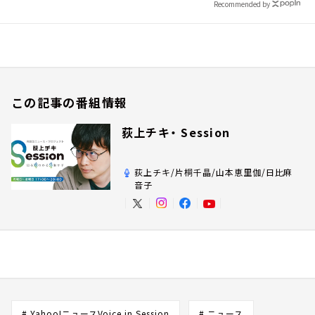
Recommended by
この記事の番組情報
荻上チキ・ Session
荻上チキ/片桐千晶/山本恵里伽/日比麻
音子
# Yahoo!ニュースVoice in Session
# ニュース