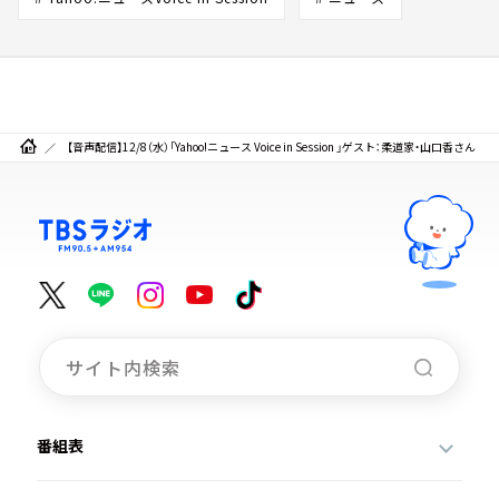
【音声配信】12/8（水）「Yahoo!ニュース Voice in Session 」ゲスト：柔道家・山口香さん
番組表