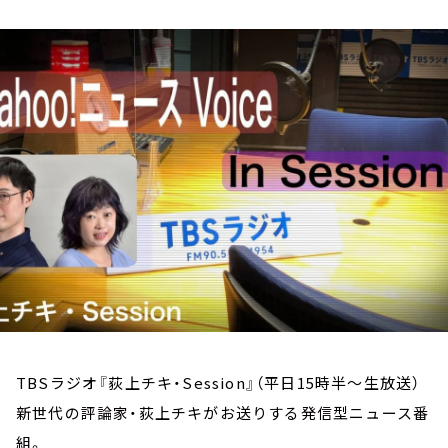
お知らせ
イベント・グッズ
YouTube
会社情報
TBSラジオ『荻上チキ・Session』（平日15時半～生放送）
新世代の評論家・荻上チキがお送りする発信型ニュース番
組。