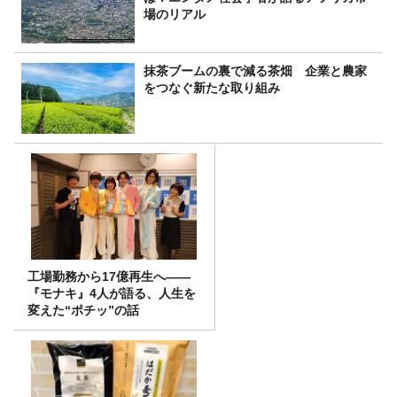
場のリアル
抹茶ブームの裏で減る茶畑 企業と農家
をつなぐ新たな取り組み
工場勤務から17億再生へ——
『モナキ』4人が語る、人生を
変えた“ポチッ”の話