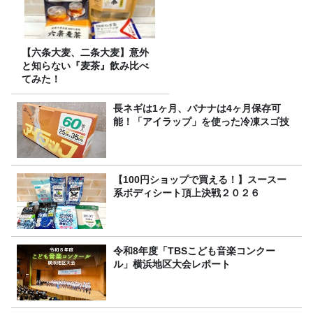
【六条大麦、二条大麦】意外
と知らない『麦茶』飲み比べ
てみた！
長ネギは1ヶ月、バナナは4ヶ月保存可
能！「アイラップ」を使った冷凍スゴ技
【100円ショップで買える！】スースー
系ボディシート頂上決戦２０２６
令和8年度「TBSこども音楽コンクー
ル」横浜地区大会レポート