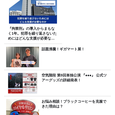
『拘禁刑』の導入からまもな
く1年。犯罪を繰り返さないた
めにはどんな支援が必要なの
か
話題沸騰！ギガマート展！
空気階段 第9回単独公演 『●●●』 公式ツ
アーグッズの詳細発表！
お悩み相談！ブラックコーヒーを克服で
きた理由は？