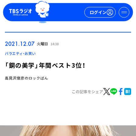
ログイン
マイページ
2021.12.07
火曜日
14:38
新規会員登録
ログイン
バラエティ・お笑い
「鋼の美学」年間ベスト3位！
高見沢俊彦のロックばん
この記事をシェア
今日の番組表
週間番組表
トピックス
TBS Podcast