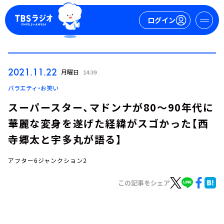
ログイン
マイページ
2021.11.22
月曜日
14:39
新規会員登録
ログイン
バラエティ・お笑い
スーパースター、マドンナが80～90年代に
華麗な変身を遂げた経緯がスゴかった【西
寺郷太と宇多丸が語る】
アフター6ジャンクション2
今日の番組表
この記事をシェア
週間番組表
トピックス
TBS Podcast