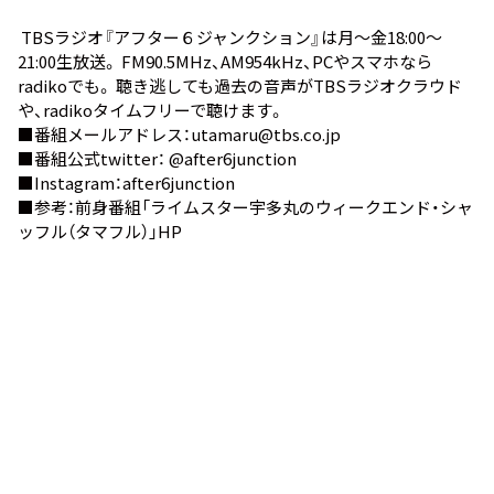
TBSラジオ『アフター６ジャンクション』は月～金18:00～
21:00生放送。 FM90.5MHz、AM954kHz、PCやスマホなら
radiko
でも。 聴き逃しても過去の音声が
TBSラジオクラウド
や、
radikoタイムフリー
で聴けます。
■番組メールアドレス：utamaru@tbs.co.jp
■番組公式twitter：
@after6junction
■Instagram：
after6junction
■参考：前身番組
「ライムスター宇多丸のウィークエンド・シャ
ッフル（タマフル）」HP