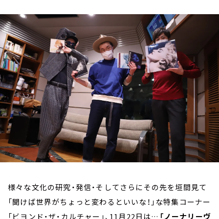
お知らせ
イベント・グッズ
YouTube
会社情報
様々な文化の研究・発信・そしてさらにその先を垣間見て
「聞けば世界がちょっと変わるといいな！」な特集コーナー
「ビヨンド・ザ・カルチャー」、11月22日は…
「ノーナリーヴ