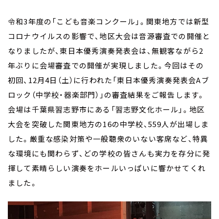
お知らせ
イベント・グッズ
令和3年度の「こども音楽コンクール」。関東地方では新型
YouTube
コロナウイルスの影響で、地区大会は音源審査での開催と
会社情報
なりましたが、東日本優秀演奏発表会は、無観客ながら2
年ぶりに会場審査での開催が実現しました。今回はその
初回、12月4日（土）に行われた「東日本優秀演奏発表会Aブ
ロック（中学校・器楽部門）」の審査結果をご報告します。
会場は千葉県習志野市にある「習志野文化ホール」。地区
大会を突破した関東地方の16の中学校、559人が出場しま
した。厳重な感染対策や一般聴衆のいない客席など、特異
な環境にも関わらず、どの学校の皆さんも実力を存分に発
揮して素晴らしい演奏をホールいっぱいに響かせてくれ
ました。