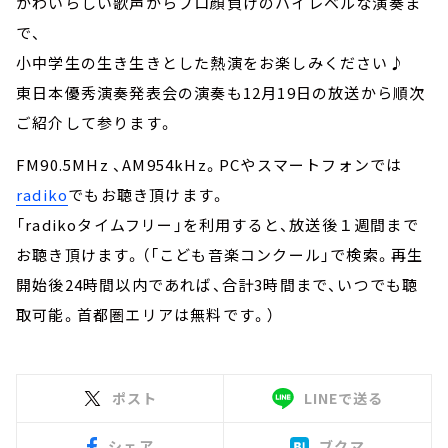
かわいらしい歌声からプロ顔負けのハイレベルな演奏ま
で、
小中学生の生き生きとした熱演をお楽しみください♪
東日本優秀演奏発表会の演奏も12月19日の放送から順次
ご紹介して参ります。
FM90.5MHz 、AM954kHz。PCやスマートフォンでは
radiko
でもお聴き頂けます。
「radikoタイムフリー」を利用すると、放送後１週間まで
お聴き頂けます。（「こども音楽コンクール」で検索。再生
開始後24時間以内であれば、合計3時間まで、いつでも聴
取可能。首都圏エリアは無料です。）
ポスト
LINEで送る
シェア
ブクマ