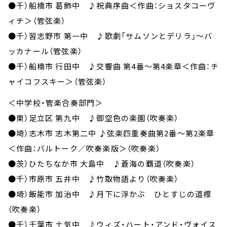
●千）船橋市 葛飾中 ♪祝典序曲＜作曲：ショスタコーヴ
ィチ＞（管弦楽）
●千）習志野市 第一中 ♪歌劇「サムソンとデリラ」～バ
ッカナール（管弦楽）
●千）船橋市 行田中 ♪交響曲 第4番～第4楽章＜作曲：チ
ャイコフスキー＞（管弦楽）
＜中学校・管楽合奏部門＞
●東）足立区 第九中 ♪御空色の楽園（吹奏楽）
●埼）志木市 志木第二中 ♪弦楽四重奏曲第2番～第2楽章
＜作曲：バルトーク／吹奏楽版＞（吹奏楽）
●茨）ひたちなか市 大島中 ♪蒼海の覇道（吹奏楽）
●千）市原市 五井中 ♪竹取物語より（吹奏楽）
●埼）飯能市 加治中 ♪月下に浮かぶ ひとすじの道標
（吹奏楽）
●千）千葉市 土気中 ♪ウィズ・ハート・アンド・ヴォイス