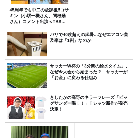
45周年でも中二の放課後‼コサ
キン（小堺一機さん、関根勤
さん）コメント出演＜TBSラ
ジオ番組審議会からのご報告
＞
パリで40度超えの猛暑…なぜエアコン普
及率は「1割」なのか
サッカーW杯の「3分間の給水タイム」、
なぜ今大会から始まった？ サッカーが
「お金」に変わる仕組み
きしたかの高野のキラーフレーズ「ビッ
グサンダー喝！！」Ｔシャツ新作が発売
決定！