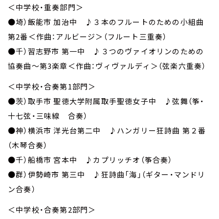
＜中学校・重奏部門＞
●埼）飯能市 加治中 ♪３本のフルートのための小組曲
第2番＜作曲：アルビージ＞（フルート三重奏）
●千）習志野市 第一中 ♪３つのヴァイオリンのための
協奏曲～第3楽章＜作曲：ヴィヴァルディ＞（弦楽六重奏）
＜中学校・合奏第1部門＞
●茨）取手市 聖徳大学附属取手聖徳女子中 ♪弦舞（筝・
十七弦・三味線 合奏）
●神）横浜市 洋光台第二中 ♪ハンガリー狂詩曲 第２番
（木琴合奏）
●千）船橋市 宮本中 ♪カプリッチオ（筝合奏）
●群）伊勢崎市 第三中 ♪狂詩曲「海」（ギター・マンドリ
ン合奏）
＜中学校・合奏第2部門＞