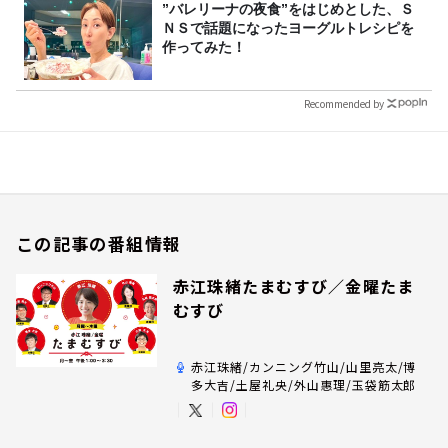
”バレリーナの夜食”をはじめとした、Ｓ
ＮＳで話題になったヨーグルトレシピを
作ってみた！
Recommended by
この記事の番組情報
赤江珠緒たまむすび／金曜たま
むすび
赤江珠緒/カンニング竹山/山里亮太/博
多大吉/土屋礼央/外山惠理/玉袋筋太郎