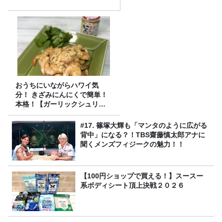
おうちにいながらハワイ気
分！ きざみにんにくで簡単！
本格！【ガーリックシュリン
プ】 桃屋のかんたんレシピ
#17. 篠塚大輝も「マンタのように広がる
背中」になる？！TBS齋藤慎太郎アナに
聞くメンズフィジークの魅力！！
【100円ショップで買える！】スースー
系ボディシート頂上決戦２０２６