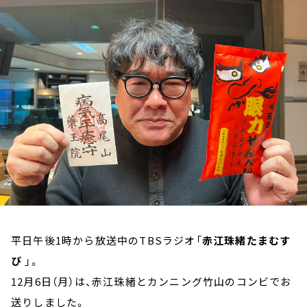
お知らせ
イベント・グッズ
YouTube
会社情報
平日午後1時から放送中のTBSラジオ「
赤江珠緒たまむす
び
」。
12月6日（月）は、赤江珠緒とカンニング竹山のコンビでお
送りしました。