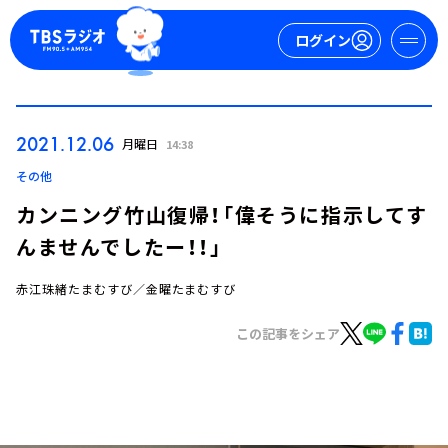
ログイン
マイページ
2021.12.06
月曜日
14:38
新規会員登録
ログイン
その他
カンニング竹山復帰！「偉そうに指示してす
んませんでしたー！！」
赤江珠緒たまむすび／金曜たまむすび
この記事をシェア
今日の番組表
週間番組表
トピックス
TBS Podcast