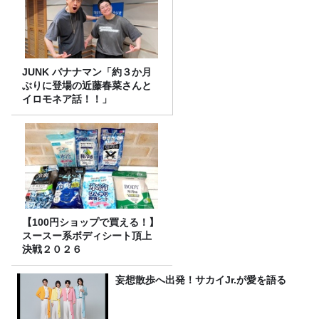
JUNK バナナマン「約３か月
ぶりに登場の近藤春菜さんと
イロモネア話！！」
【100円ショップで買える！】
スースー系ボディシート頂上
決戦２０２６
妄想散歩へ出発！サカイJr.が愛を語る