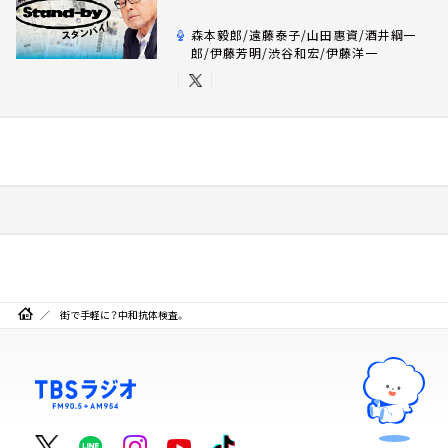
森本毅郎/遠藤泰子/山田惠資/酒井綱一
郎/伊藤芳明/渋谷和宏/伊藤洋一
街で手軽に？中和抗体検査。