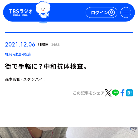
ログイン
マイページ
2021.12.06
月曜日
14:38
新規会員登録
ログイン
社会・政治・経済
街で手軽に？中和抗体検査。
森本毅郎・スタンバイ！
この記事をシェア
今日の番組表
週間番組表
トピックス
TBS Podcast