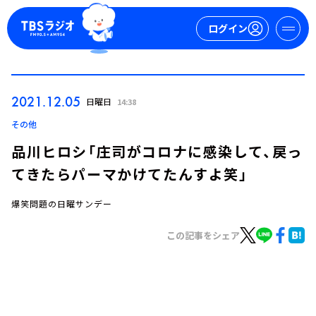
ログイン
マイページ
2021.12.05
日曜日
14:38
新規会員登録
ログイン
その他
品川ヒロシ「庄司がコロナに感染して、戻っ
てきたらパーマかけてたんすよ笑」
爆笑問題の日曜サンデー
この記事をシェア
今日の番組表
週間番組表
トピックス
TBS Podcast