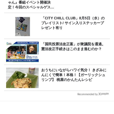
ゃん』番組イベント開催決
定！今回のスペシャルゲスト
は、タカアンドトシ！
「CITY CHILL CLUB」8月5日（水）の
プレイリスト/ サイン入りステッカープ
レゼント有り
「国民投票法改正案」が衆議院を通過。
憲法改正手続きはこのまま進むのか？
おうちにいながらハワイ気分！ きざみに
んにくで簡単！本格！【ガーリックシュ
リンプ】 桃屋のかんたんレシピ
Recommended by