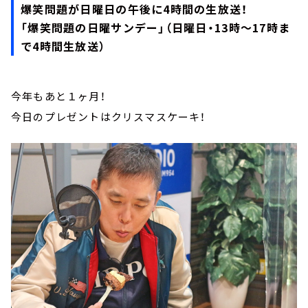
お知らせ
爆笑問題が日曜日の午後に4時間の生放送！
イベント・グッズ
「爆笑問題の日曜サンデー」（日曜日・13時～17時ま
YouTube
で4時間生放送）
会社情報
今年もあと１ヶ月！
今日のプレゼントはクリスマスケーキ！