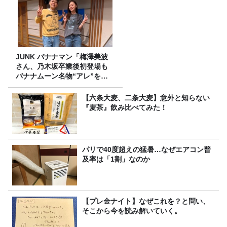
JUNK バナナマン「梅澤美波
さん、乃木坂卒業後初登場も
バナナムーン名物“アレ”を喰
らう」
【六条大麦、二条大麦】意外と知らない
『麦茶』飲み比べてみた！
パリで40度超えの猛暑…なぜエアコン普
及率は「1割」なのか
【プレ金ナイト】なぜこれを？と問い、
そこから今を読み解いていく。