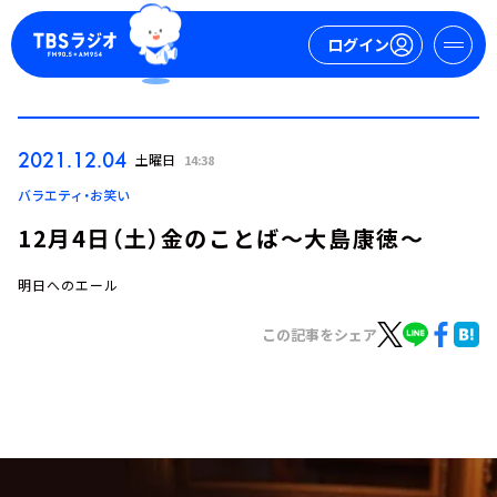
ログイン
マイページ
2021.12.04
土曜日
14:38
新規会員登録
ログイン
バラエティ・お笑い
12月4日（土）金のことば～大島康徳～
明日へのエール
この記事をシェア
今日の番組表
週間番組表
トピックス
TBS Podcast