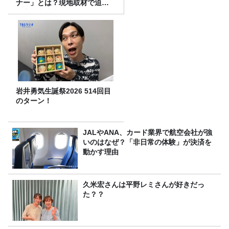
ナー」とは？現地取材で迫る
選出の意味
岩井勇気生誕祭2026 514回目
のターン！
JALやANA、カード業界で航空会社が強
いのはなぜ？「非日常の体験」が決済を
動かす理由
久米宏さんは平野レミさんが好きだっ
た？？