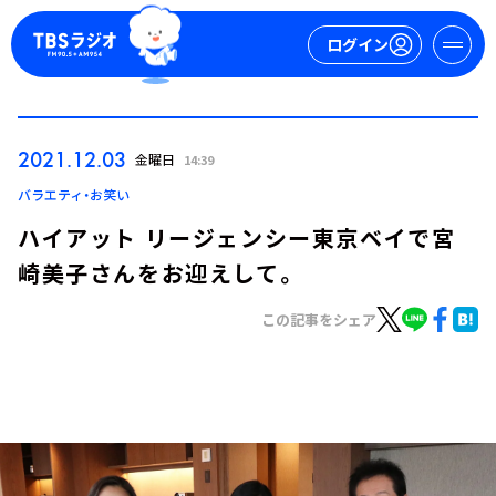
ログイン
マイページ
2021.12.03
金曜日
14:39
新規会員登録
ログイン
バラエティ・お笑い
ハイアット リージェンシー東京ベイで宮
崎美子さんをお迎えして。
この記事をシェア
今日の番組表
週間番組表
トピックス
TBS Podcast