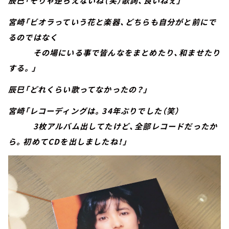
辰巳「そりゃ逆らえないね（笑）歌詞、良いねぇ」
宮崎「ビオラっていう花と楽器、どちらも自分がと前にで
るのではなく
その場にいる事で皆んなをまとめたり、和ませたり
する。」
辰巳「どれくらい歌ってなかったの？」
宮崎「レコーディングは。34年ぶりでした（笑）
3枚アルバム出してたけど、全部レコードだったか
ら。初めてCDを出しましたね！」