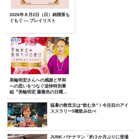
2026年８月2日（日）純喫茶も
ぐもぐ ― プレイリスト
美輪明宏さんへの感謝と平和
への思いをつなぐ追悼特別番
組『美輪明宏 薔薇色の日曜日
～ごきげんよう、ルンルン
～』8/9（日）16時放送
猛暑の救世主は“飲む氷”！今注目のアイ
ススラリー5種飲み比べ
JUNK バナナマン「約３か月ぶりに登場