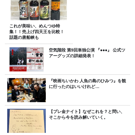
これが美味い、めんつゆ特
集！！売上げ四天王を比較！
話題の唐船峡も
空気階段 第9回単独公演 『●●●』 公式ツ
アーグッズの詳細発表！
『映画ちいかわ 人魚の島のひみつ』を観
に行ったのはいいけれど…
【プレ金ナイト】なぜこれを？と問い、
そこから今を読み解いていく。