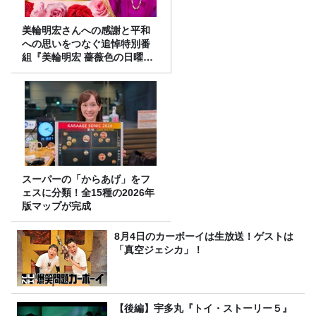
美輪明宏さんへの感謝と平和
への思いをつなぐ追悼特別番
組『美輪明宏 薔薇色の日曜日
～ごきげんよう、ルンルン
～』8/9（日）16時放送
スーパーの「からあげ」をフ
ェスに分類！全15種の2026年
版マップが完成
8月4日のカーボーイは生放送！ゲストは
「真空ジェシカ」！
【後編】宇多丸『トイ・ストーリー５』