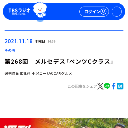
ログイン
マイページ
2021.11.18
木曜日
14:39
新規会員登録
ログイン
その他
第268回 メルセデス「ベンツCクラス」
週刊自動車批評 小沢コージのCARグルメ
この記事をシェア
今日の番組表
週間番組表
トピックス
TBS Podcast