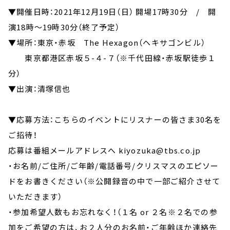
▼開催日時：2021年12月19日（日） 開場17時30分 / 開
演18時～19時30分（終了予定）
▼場所：東京・赤坂 The Hexagon（ヘキサゴンビル）
東京都港区赤坂５-４-７（※千代田線・赤坂駅徒歩１
分）
▼出演：清塚信也
▼応募方法：こちらのイベントにリスナーの皆さま30名を
ご招待！
応募は番組メールアドレスへ kiyozuka@tbs.co.jp
・お名前/ご住所/ご年齢/電話番号/クリスマスのエピソー
ドをお書きください（※公開録音の中で一部ご紹介させて
いただきます）
・参加希望人数もお忘れなく！（１名 or ２名※２名での参
加をご希望の方は、お２人分のお名前・ご年齢ほか連絡先