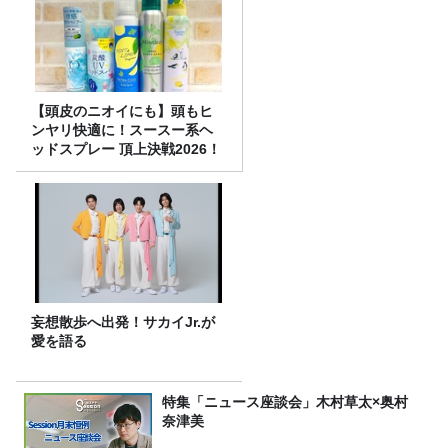
【頭皮のニオイにも】頭もヒ
ンヤリ快適に！スースー系ヘ
ッドスプレー 頂上決戦2026！
妄想散歩へ出発！サカイJr.が
愛を語る
特集「ニュース座談会」木村草太×奥村
奈津美