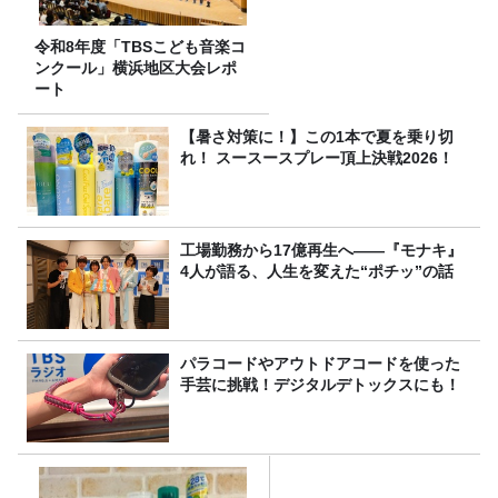
令和8年度「TBSこども音楽コ
ンクール」横浜地区大会レポ
ート
【暑さ対策に！】この1本で夏を乗り切
れ！ スースースプレー頂上決戦2026！
工場勤務から17億再生へ——『モナキ』
4人が語る、人生を変えた“ポチッ”の話
パラコードやアウトドアコードを使った
手芸に挑戦！デジタルデトックスにも！