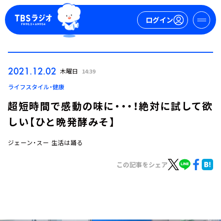
ログイン
マイページ
2021.12.02
木曜日
14:39
新規会員登録
ログイン
ライフスタイル・健康
超短時間で感動の味に・・・！絶対に試して欲
しい【ひと晩発酵みそ】
ジェーン・スー 生活は踊る
この記事をシェア
今日の番組表
週間番組表
トピックス
TBS Podcast