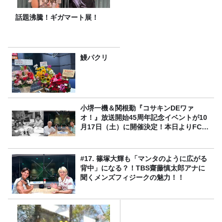
話題沸騰！ギガマート展！
鰻パクリ
小堺一機＆関根勤『コサキンDEワァ
オ！』放送開始45周年記念イベントが10
月17日（土）に開催決定！本日よりFC先
行受付スタート！
#17. 篠塚大輝も「マンタのように広がる
背中」になる？！TBS齋藤慎太郎アナに
聞くメンズフィジークの魅力！！