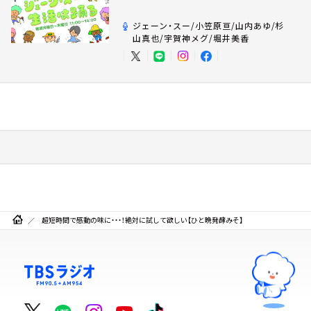
ジェーン・スー/小笠原亘/山内あゆ/杉
山真也/宇賀神メグ/堀井美香
超短時間で感動の味に・・・！絶対に試して欲しい【ひと晩発酵みそ】