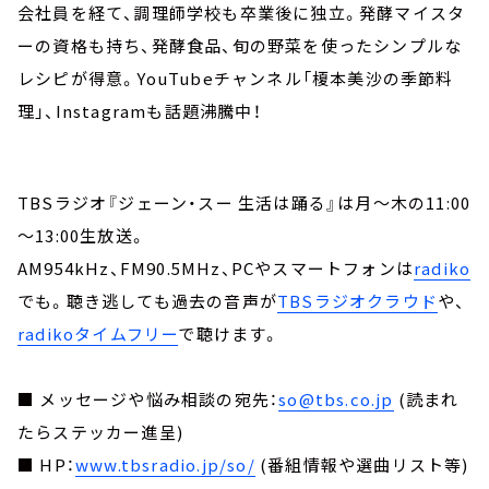
会社員を経て、調理師学校も卒業後に独立。発酵マイスタ
ーの資格も持ち、発酵食品、旬の野菜を使ったシンプルな
レシピが得意。YouTubeチャンネル「榎本美沙の季節料
理」、Instagramも話題沸騰中！
TBSラジオ『ジェーン・スー 生活は踊る』は月～木の11:00
～13:00生放送。
AM954kHz、FM90.5MHz、PCやスマートフォンは
radiko
でも。聴き逃しても過去の音声が
TBSラジオクラウド
や、
radikoタイムフリー
で聴けます。
■ メッセージや悩み相談の宛先：
so@tbs.co.jp
(読まれ
たらステッカー進呈)
■ HP：
www.tbsradio.jp/so/
(番組情報や選曲リスト等)