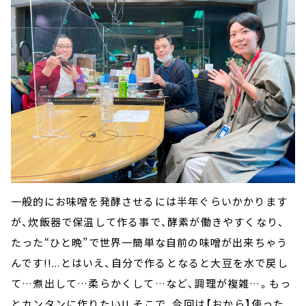
一般的にお味噌を発酵させるには半年ぐらいかかります
が、炊飯器で保温して作る事で、酵素が働きやすくなり、
たった“ひと晩”で世界一簡単な自前の味噌が出来ちゃう
んです!!...とはいえ、自分で作るとなると大豆を水で戻し
て…煮出して…柔らかくして…など、調理が複雑…。もっ
とカンタンに作りたい!! そこで、今回は【おから】使った