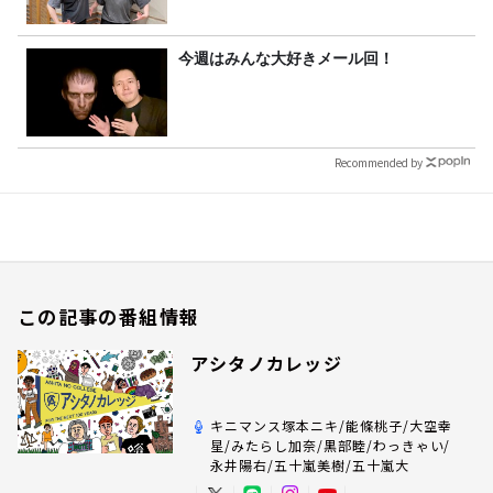
今週はみんな大好きメール回！
Recommended by
この記事の番組情報
アシタノカレッジ
キニマンス塚本ニキ/能條桃子/大空幸
星/みたらし加奈/黒部睦/わっきゃい/
永井陽右/五十嵐美樹/五十嵐大