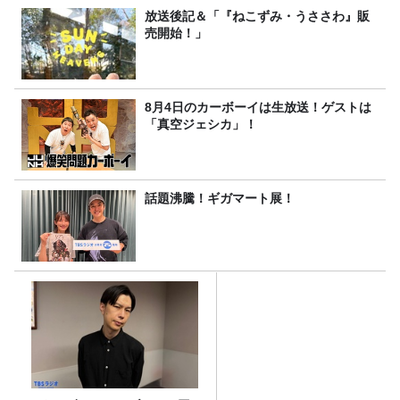
放送後記＆「『ねこずみ・うささわ』販
売開始！」
8月4日のカーボーイは生放送！ゲストは
「真空ジェシカ」！
話題沸騰！ギガマート展！