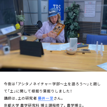
お知らせ
イベント・グッズ
YouTube
会社情報
今夜は「アシタノネイチャー学部～土を語ろう～」と題し
て「土」に関して根掘り葉掘りしました！
講師は、土の研究者
藤井一至
さん。
京都大学 農学研究科 博士課程修了。農学博士。