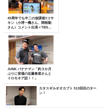
45周年でも中二の放課後‼コサ
キン（小堺一機さん、関根勤
さん）コメント出演＜TBSラ
ジオ番組審議会からのご報告
＞
JUNK バナナマン「約３か月
ぶりに登場の近藤春菜さんと
イロモネア話！！」
カタスギルオオカブト 513回目のター
ン！