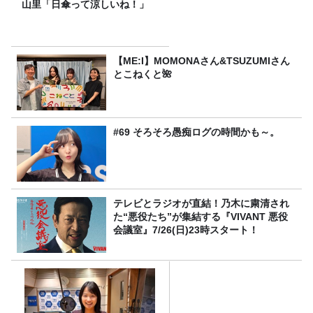
山里「日傘って涼しいね！」
【ME:I】MOMONAさん&TSUZUMIさん
とこねくと🌺
#69 そろそろ愚痴ログの時間かも～。
テレビとラジオが直結！乃木に粛清され
た“悪役たち”が集結する『VIVANT 悪役
会議室』7/26(日)23時スタート！