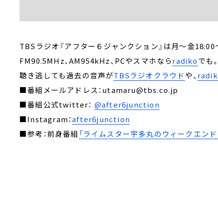
TBSラジオ『アフター６ジャンクション』は月～金18:00～
FM90.5MHz、AM954kHz、PCやスマホなら
radiko
でも
聴き逃しても過去の音声が
TBSラジオクラウド
や、
rad
■番組メールアドレス：utamaru@tbs.co.jp
■番組公式twitter：
@after6junction
■Instagram：
after6junction
■参考：前身番組
「ライムスター宇多丸のウィークエンド・