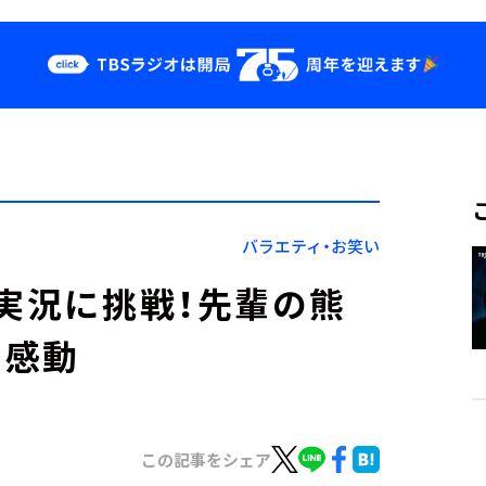
クス
イベント・グッ
ズ
st
YouTube
せ
会社情報
バラエティ・お笑い
伝実況に挑戦！先輩の熊
に感動
この記事をシェア