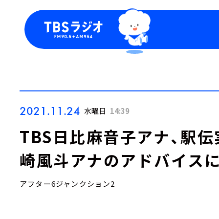
今日の番組表
トピッ
週間番組表
TBS
Podca
お知ら
2021.11.24
水曜日
14:39
TBS日比麻音子アナ、駅
崎風斗アナのアドバイス
アフター6ジャンクション2