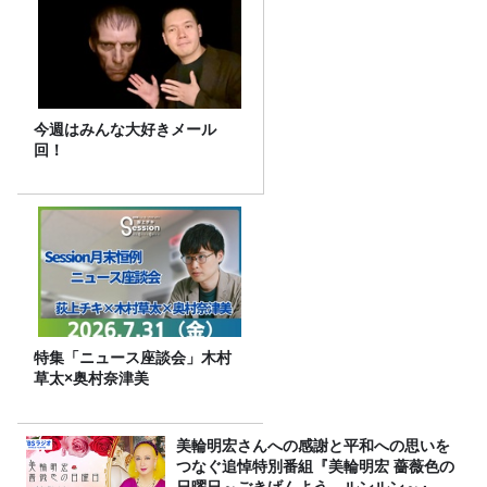
今週はみんな大好きメール
回！
特集「ニュース座談会」木村
草太×奥村奈津美
美輪明宏さんへの感謝と平和への思いを
つなぐ追悼特別番組『美輪明宏 薔薇色の