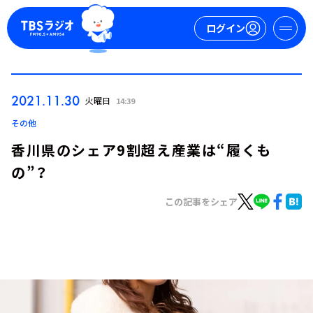
ログイン
マイページ
2021.11.30
火曜日
14:39
新規会員登録
ログイン
その他
香川県のシェア9割超え産業は“履くも
の”？
この記事をシェア
今日の番組表
週間番組表
トピックス
TBS Podcast