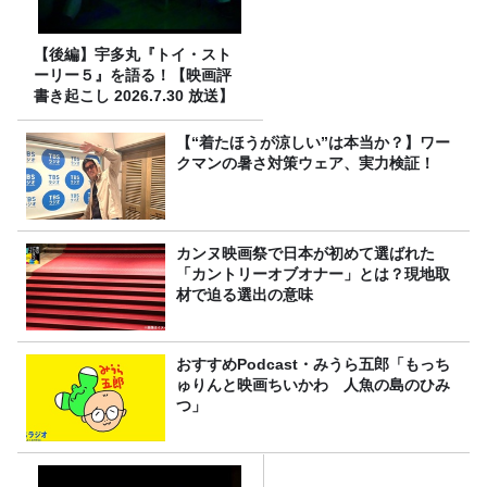
【後編】宇多丸『トイ・スト
ーリー５』を語る！【映画評
書き起こし 2026.7.30 放送】
【“着たほうが涼しい”は本当か？】ワー
クマンの暑さ対策ウェア、実力検証！
カンヌ映画祭で日本が初めて選ばれた
「カントリーオブオナー」とは？現地取
材で迫る選出の意味
おすすめPodcast・みうら五郎「もっち
ゅりんと映画ちいかわ 人魚の島のひみ
つ」