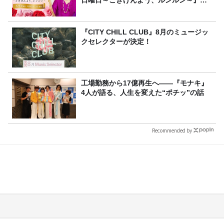
日曜日～ごきげんよう、ルンルン～』
8/9（日）16時放送
『CITY CHILL CLUB』8月のミュージッ
クセレクターが決定！
工場勤務から17億再生へ——『モナキ』
4人が語る、人生を変えた“ポチッ”の話
Recommended by