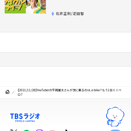
石井正則/疋田智
【2021/11/28】YouTuberの平岡雄太さんが次に乗るのは、e-bike？もう1台ミニベ
ロ？