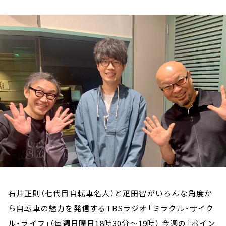
お知らせ
イベント・グッズ
YouTube
会社情報
石井正則（七代目自転車名人）と疋田智がいろんな角度か
ら自転車の魅力を発信するTBSラジオ「ミラクル・サイク
ル・ライフ」（毎週日曜日18時30分～19時） 今週の「ポイン